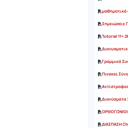
μαθηματικά 
Σημειώσεις Γ
Tutorial 11+ 
Διανυσματικ
Γραμμικά Συ
Πινακες Σύν
Aντίστροφος
Διανύσματα 
ΟΡΘΟΓΩΝΙΟΙ
ΔΙΑΣΠΑΣΗ Ch