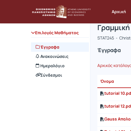
Μάθημα : Γ
Κωδικός :
Αρχική Σελίδα
Αρχική
Γραμμική 
Επιλογές Μαθήματος
STAT245 - Chris
Έγγραφα
Έγγραφα
Ανακοινώσεις
Αρχικός κατάλογ
Ημερολόγιο
Σύνδεσμοι
Όνομα
tutorial 10.pd
tutorial 12.pd
Gauss Απαλο