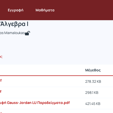
ραμμική Άλγεβρα Ι
 STAT245
Γραμμική Άλγεβρα Ι
Έγγραφα
Εγγραφή
Μαθήματα
Άλγεβρα Ι
tos Mamaloukas
ος
Μέγεθος
f
278.32 KB
f
298.1 KB
ιφή Gauss-Jordan LU Παραδείγματα.pdf
421.45 KB