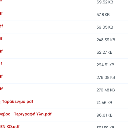
f
69.52 KB
df
57.8 KB
df
59.05 KB
df
248.39 KB
df
62.27 KB
df
294.51 KB
df
276.08 KB
df
270.48 KB
 Παράδειγμα.pdf
74.46 KB
εβρα Ι Περιγραφή Υλη.pdf
96.01 KB
ΕΝΙΚΟ.pdf
301.39 KB