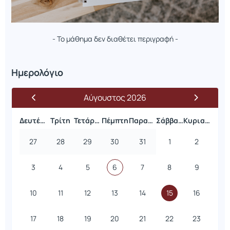
- Το μάθημα δεν διαθέτει περιγραφή -
Ημερολόγιο
Αύγουστος 2026
Δευτέρα
Τρίτη
Τετάρτη
Πέμπτη
Παρασκευή
Σάββατο
Κυριακή
27
28
29
30
31
1
2
3
4
5
6
7
8
9
10
11
12
13
14
15
16
17
18
19
20
21
22
23