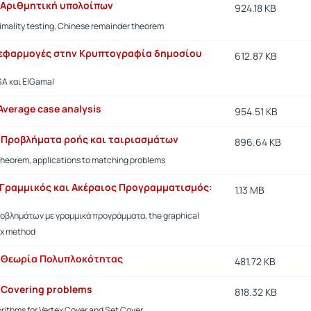
- Αριθμητική υπολοίπων
924.18 KB
imality testing, Chinese remainder theorem
 εφαρμογές στην Κρυπτογραφία δημοσίου
612.87 KB
A και ElGamal
Average case analysis
954.51 KB
- Προβλήματα ροής και ταιριασμάτων
896.64 KB
heorem, applications to matching problems
- Γραμμικός και Ακέραιος Προγραμματισμός:
1.13 MB
βλημάτων με γραμμικά προγράμματα, the graphical
ex method
- Θεωρία Πολυπλοκότητας
481.72 KB
 Covering problems
818.32 KB
rithms for Vertex Cover and Set Cover