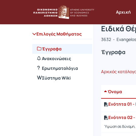
Μάθημα : 
Κωδικός : 
Αρχική Σελίδα
Αρχική
Ειδικά Θ
Επιλογές Μαθήματος
3632 - Evangelos
Έγγραφα
Έγγραφα
Ανακοινώσεις
Ερωτηματολόγια
Αρχικός κατάλογ
Σύστημα Wiki
Όνομα
Ενότητα 01 -
Ενότητα 02 
Ύψωση σε δύναμη, 