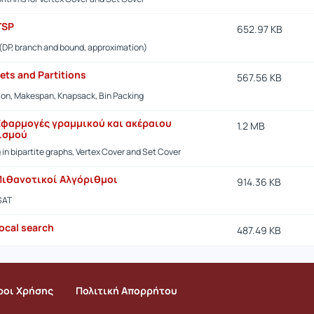
TSP
652.97 KB
 (DP, branch and bound, approximation)
ets and Partitions
567.56 KB
ion, Makespan, Knapsack, Bin Packing
 Εφαρμογές γραμμικού και ακέραιου
1.2 MB
ισμού
in bipartite graphs, Vertex Cover and Set Cover
 Πιθανοτικοί Αλγόριθμοι
914.36 KB
SAT
ocal search
487.49 KB
ροι Χρήσης
Πολιτική Απορρήτου