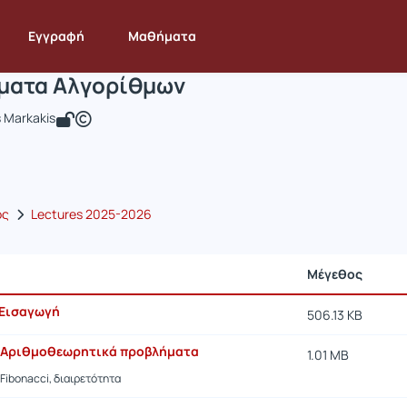
Ειδικά Θέματα Αλγορίθμων
INF171
Ειδικά Θέματα Αλγορίθμων
Έγγραφα
Εγγραφή
Μαθήματα
έματα Αλγορίθμων
 Markakis
ος
Lectures 2025-2026
Μέγεθος
 Εισαγωγή
506.13 KB
- Αριθμοθεωρητικά προβλήματα
1.01 MB
Fibonacci, διαιρετότητα