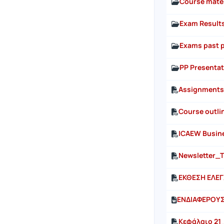
Course materi
Exam Result
Exams past p
PP Presenta
Assignments
Course outli
ICAEW Busine
Newsletter_T
ΕΚΘΕΣΗ ΕΛΕΓ
ΕΝΔΙΑΦΕΡΟΥΣΑ
Κεφάλαιο 21