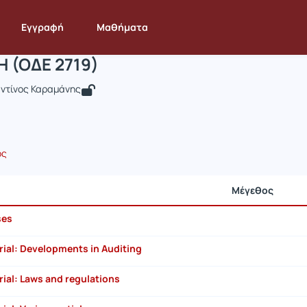
ΕΛΕΓΚΤΙΚΗ (ΟΔΕ 2719)
 ODE130
ΕΛΕΓΚΤΙΚΗ (ΟΔΕ 2719)
Έγγραφα
Εγγραφή
Μαθήματα
Η (ΟΔΕ 2719)
ντίνος Καραμάνης
ος
Μέγεθος
ses
ial: Developments in Auditing
ial: Laws and regulations