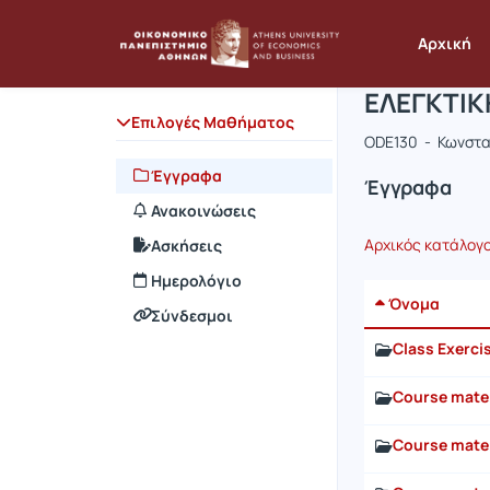
Μάθημα : 
Κωδικός :
Αρχική Σελίδα
Αρχική
ΕΛΕΓΚΤΙΚ
Επιλογές Μαθήματος
ODE130 - Κωνστα
Έγγραφα
Έγγραφα
Ανακοινώσεις
Αρχικός κατάλογ
Ασκήσεις
Ημερολόγιο
Όνομα
Σύνδεσμοι
Class Exerci
Course mater
Course mater