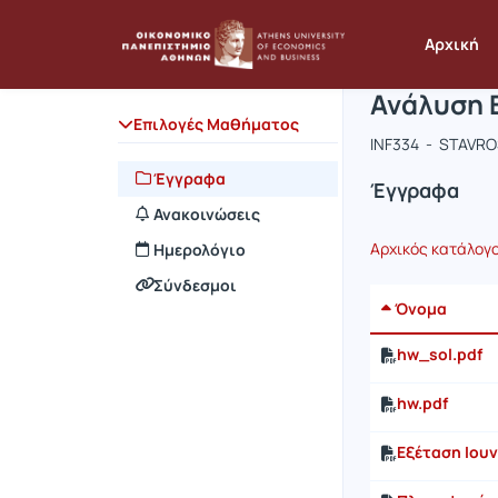
Μάθημα : 
Κωδικός : 
Αρχική Σελίδα
Αρχική
Ανάλυση 
Επιλογές Μαθήματος
INF334 - STAVR
Έγγραφα
Έγγραφα
Ανακοινώσεις
Αρχικός κατάλογ
Ημερολόγιο
Σύνδεσμοι
Όνομα
hw_sol.pdf
hw.pdf
Εξέταση Ιουν