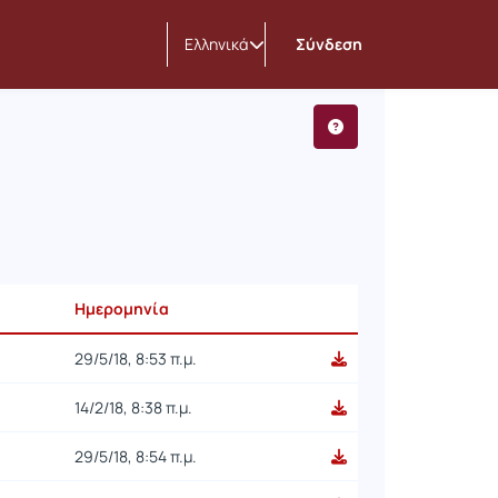
κτύων
Ελληνικά
Σύνδεση
Ημερομηνία
29/5/18, 8:53 π.μ.
14/2/18, 8:38 π.μ.
29/5/18, 8:54 π.μ.