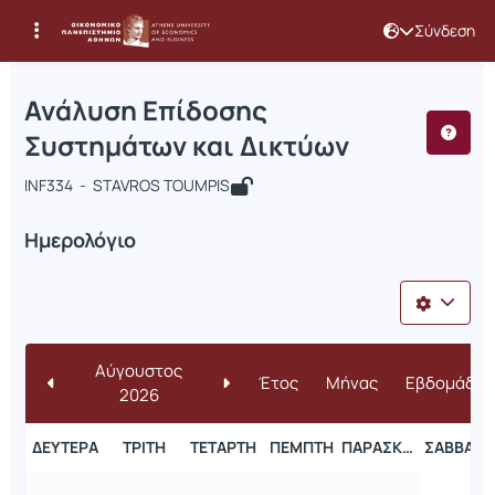
Σύνδεση
Μάθημα : Ανάλυση Επίδοσης Συστημά
Κωδικός : INF334
Ανάλυση Επίδοσης
Συστημάτων και Δικτύων
INF334 - STAVROS TOUMPIS
Ημερολόγιο
Αύγουστος
Έτος
Μήνας
Εβδομάδα
2026
ΔΕΥΤΈΡΑ
ΤΡΊΤΗ
ΤΕΤΆΡΤΗ
ΠΈΜΠΤΗ
ΠΑΡΑΣΚΕΥΉ
ΣΆΒΒΑΤΟ