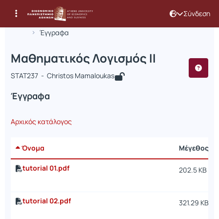
Σύνδεση
Μάθημα : Μαθηματικός Λογισμός ΙΙ
Κωδικός : STAT237
Αρχική Σελίδα
Μαθηματικός Λογισμός ΙΙ
Έγγραφα
Μαθηματικός Λογισμός ΙΙ
STAT237 - Christos Mamaloukas
Έγγραφα
Αρχικός κατάλογος
Όνομα
Μέγεθος
tutorial 01.pdf
202.5 KB
tutorial 02.pdf
321.29 KB