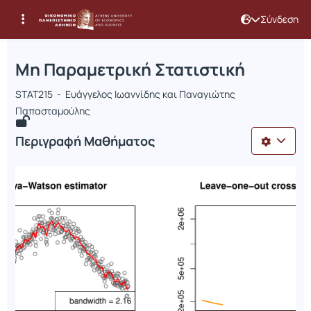
Σύνδεση
Μάθημα : Μη Παραμετρική Στατιστικ
Κωδικός : STAT215
Αρχική Σελίδα
Μη Παραμετρική Στατιστική
Μη Παραμετρική Στατιστική
STAT215 - Ευάγγελος Ιωαννίδης και Παναγιώτης
Παπασταμούλης
Περιγραφή Μαθήματος