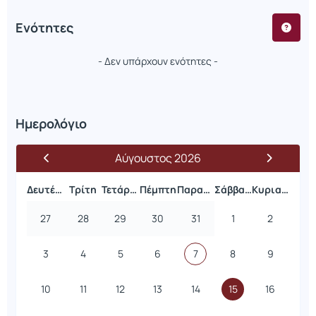
Ενότητες
- Δεν υπάρχουν ενότητες -
Ημερολόγιο
Αύγουστος 2026
Δευτέρα
Τρίτη
Τετάρτη
Πέμπτη
Παρασκευή
Σάββατο
Κυριακή
27
28
29
30
31
1
2
3
4
5
6
7
8
9
10
11
12
13
14
15
16