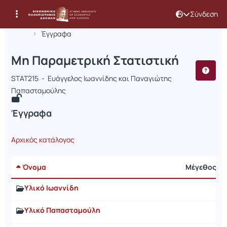
Σύνδεση
Μάθημα : Μη Παραμετρική Στατιστικ
Κωδικός : STAT215
Αρχική Σελίδα
Μη Παραμετρική Στατιστική
Έγγραφα
Μη Παραμετρική Στατιστική
STAT215 - Ευάγγελος Ιωαννίδης και Παναγιώτης
Παπασταμούλης
Έγγραφα
Αρχικός κατάλογος
Όνομα
Μέγεθος
Υλικό Ιωαννίδη
Υλικό Παπασταμούλη