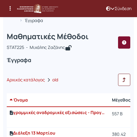
Σύνδεση
Μάθημα : Μαθηματικές Μέθοδοι
Κωδικός : STAT225
Αρχική Σελίδα
Μαθηματικές Μέθοδοι
Έγγραφα
Μαθηματικές Μέθοδοι
STAT225 - Μιχάλης Ζαζάνης
Έγγραφα
Αρχικός κατάλογος
old
Όνομα
Μέγεθος
γραμμικές αναδρομικές εξισώσεις - Προγραμμα R
557 B
Διάλεξη 13 Μαρτίου
380.42