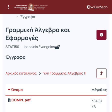
Σύνδεση
Μάθημα : Γραμμική Άλγεβρα και Εφα
Κωδικός : STAT150
Αρχική Σελίδα
Γραμμική Άλγεβρα και Εφαρμογές
Έγγραφα
Γραμμική Άλγεβρα και
Εφαρμογές
STAT150 - Ioannidis Evangelos
Έγγραφα
Αρχικός κατάλογος
Ύλη Γραμμικής Άλγεβρας ΙΙ
Όνομα
Μέγεθος
COMPL.pdf
384.87
KB