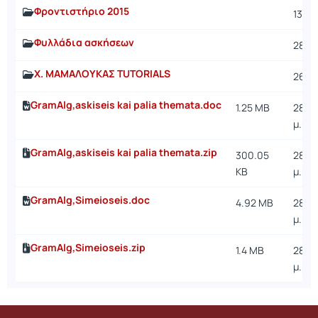
Φροντιστήριο 2015
13/11/
Φυλλάδια ασκήσεων
28/9/
Χ. ΜΑΜΑΛΟΥΚΑΣ TUTORIALS
26/10
GramAlg,askiseis kai palia themata.doc
1.25 MB
28/9/
μ.μ.
GramAlg,askiseis kai palia themata.zip
300.05
28/9/
KB
μ.μ.
GramAlg,Simeioseis.doc
4.92 MB
28/9/
μ.μ.
GramAlg,Simeioseis.zip
1.4 MB
28/9/
μ.μ.