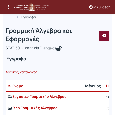
Σύνδεση
Μάθημα : Γραμμική Άλγεβρα και Εφα
Κωδικός : STAT150
Αρχική Σελίδα
Γραμμική Άλγεβρα και Εφαρμογές
Έγγραφα
Γραμμική Άλγεβρα και
Εφαρμογές
STAT150 - Ioannidis Evangelos
Έγγραφα
Αρχικός κατάλογος
Όνομα
Μέγεθος
Ημερ
Εργασίες Γραμμικής Άλγεβρας ΙΙ
18/3/
Ύλη Γραμμικής Άλγεβρας ΙΙ
23/5/