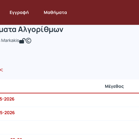
Ειδικά Θέματα Αλγορίθμων
INF171
Ειδικά Θέματα Αλγορίθμων
Έγγραφα
Εγγραφή
Μαθήματα
έματα Αλγορίθμων
 Markakis
ος
Μέγεθος
25-2026
25-2026