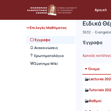
Μάθημα : 
Κωδικός : 
Αρχική Σελίδα
Αρχική
Ειδικά Θ
Επιλογές Μαθήματος
3632 - Evangelos
Έγγραφα
Έγγραφα
Ανακοινώσεις
Αρχικός κατάλογ
Ερωτηματολόγια
Σύστημα Wiki
Όνομα
Lectures 20
Tutorials 20
Βαθμοί