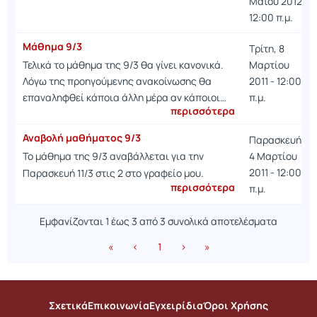
Μαΐου 2012 -
12:00 π.μ.
Μάθημα 9/3
Τρίτη, 8
Τελικά το μάθημα της 9/3 θα γίνει κανονικά.
Μαρτίου
Λόγω της προηγούμενης ανακοίνωσης θα
2011 - 12:00
επαναληφθεί κάποια άλλη μέρα αν κάποιοι…
π.μ.
περισσότερα
Αναβολή μαθήματος 9/3
Παρασκευή,
Το μάθημα της 9/3 αναβάλλεται για την
4 Μαρτίου
2011 - 12:00
Παρασκευή 11/3 στις 2 στο γραφείο μου.
περισσότερα
π.μ.
Εμφανίζονται 1 έως 3 από 3 συνολικά αποτελέσματα
«
‹
1
›
»
Σχετικά
Επικοινωνία
Εγχειρίδια
Όροι Χρήσης