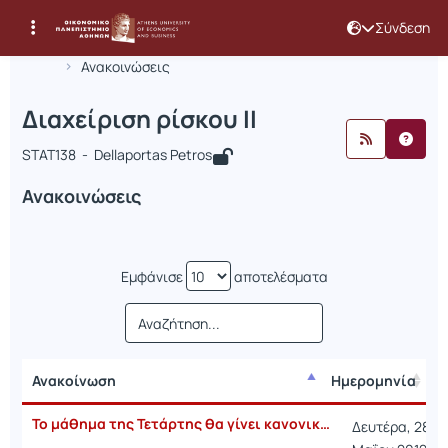
Σύνδεση
Μάθημα : Διαχείριση ρίσκου ΙΙ
Κωδικός : STAT138
Αρχική Σελίδα
Διαχείριση ρίσκου ΙΙ
Ανακοινώσεις
Διαχείριση ρίσκου ΙΙ
STAT138 - Dellaportas Petros
Ανακοινώσεις
Εμφάνισε
αποτελέσματα
Ανακοίνωση
Ημερομηνία
Ανακοίνωση
Ημερομηνία
Το μάθημα της Τετάρτης θα γίνει κανονικά στην Α43
Δευτέρα, 28