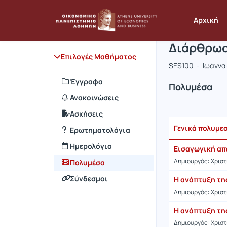
Μάθημα : 
Κωδικός : 
Αρχική Σελίδα
Αρχική
Διάρθρωσ
Επιλογές Μαθήματος
SES100 - Ιωάνν
Έγγραφα
Πολυμέσα
Ανακοινώσεις
Ασκήσεις
Γενικά πολυμε
Ερωτηματολόγια
Ημερολόγιο
Εισαγωγική απ
Δημιουργός: Χρισ
Πολυμέσα
Σύνδεσμοι
Η ανάπτυξη της
Δημιουργός: Χρισ
Η ανάπτυξη της
Δημιουργός: Χρισ