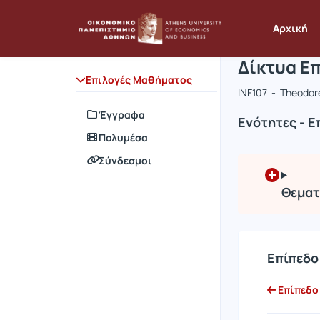
Μάθημα : Δ
Κωδικός : 
Αρχική Σελίδα
Αρχική
Δίκτυα Ε
Επιλογές Μαθήματος
INF107 - Theodor
Έγγραφα
Ενότητες - Ε
Πολυμέσα
Σύνδεσμοι
Θεματ
Επίπεδο
Επίπεδο