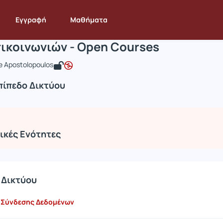
ίκτυα Επικοινωνιών - Open Courses
INF370
Δίκτυα Επικοινωνιών - Open Courses
Ενότητες
Εγγραφή
Μαθήματα
πικοινωνιών - Open Courses
e Apostolopoulos
πίπεδο Δικτύου
ικές Ενότητες
 Δικτύου
 Σύνδεσης Δεδομένων