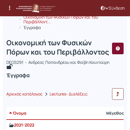
Σύνδεση
Μάθημα : Οικονομική των Φυσικών Π
Κωδικός : DEOS291
Αρχική Σελίδα
Οικονομική των Φυσικών Πόρων και του
Περιβάλλοντ...
Έγγραφα
Οικονομική των Φυσικών
Πόρων και του Περιβάλλοντος
DEOS291 - Ανδρέας Παπανδρέου και Φοίβη Κουντούρη
Έγγραφα
Αρχικός κατάλογος
Lectures- Διαλέξεις
Όνομα
Μέγεθος
2021-2022