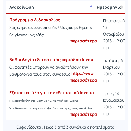
Ανακοίνωση
Ημερομηνία
Ανακοίνωση
Ημερομηνία
Πρόγραμμα Διδασκαλίας
Παρασκευή,
16
Σας ενημερώνουμε ότι οι διαλέξειςτου μαθήματος
Οκτωβρίου
θα γίνονται ως εξής:
περισσότερα
2015 - 12:00
π.μ.
Βαθμολογία εξεταστικής περιόδου Ιανουαρίου-Φεβρουαρίου 2015
Τετάρτη, 4
Οι φοιτητές μπορούν να αναζητήσουν την
Μαρτίου
http://www…
2015 - 12:00
βαθμολογία τους στον σύνδεσμο
περισσότερα
π.μ.
Εξεταστέα ύλη για την εξεταστική Ιανουαρίου 2015
Τρίτη, 13
Ιανουαρίου
Η εξεταστέα ύλη στο μάθημα «Εκτιμητική και Έλεγχοι
2015 - 12:00
Υποθέσεων» του χειμερινού εξαμήνου του τρέχοντος ακαδ. έτου…
π.μ.
περισσότερα
Εμφανίζονται 1 έως 3 από 3 συνολικά αποτελέσματα