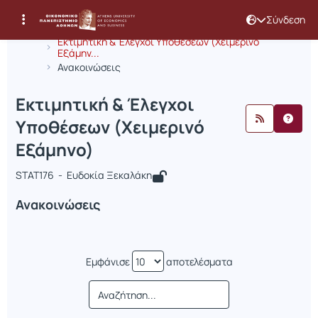
Σύνδεση
Μάθημα : Εκτιμητική & Έλεγχοι Υποθ
Κωδικός : STAT176
Αρχική Σελίδα
Εκτιμητική & Έλεγχοι Υποθέσεων (Χειμερινό
Εξάμην...
Ανακοινώσεις
Εκτιμητική & Έλεγχοι
Υποθέσεων (Χειμερινό
Εξάμηνο)
STAT176 - Ευδοκία Ξεκαλάκη
Ανακοινώσεις
Εμφάνισε
αποτελέσματα