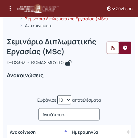
Σύνδεση
Μάθημα : Σεμινάριο Διπλωματικής Ε
Κωδικός : DEOS363
Αρχική Σελίδα
Σεμινάριο Διπλωματικής Εργασίας (MSc)
Ανακοινώσεις
Σεμινάριο Διπλωματικής
Εργασίας (MSc)
DEOS363 - ΘΩΜΑΣ ΜΟΥΤΟΣ
Ανακοινώσεις
Εμφάνισε
αποτελέσματα
Ανακοίνωση
Ημερομηνία