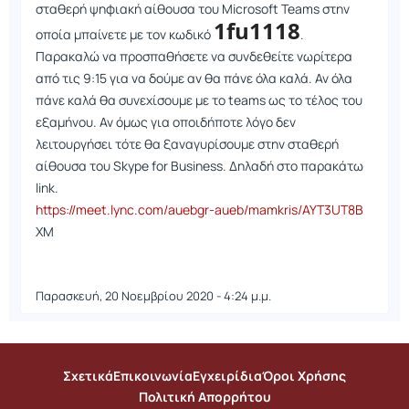
σταθερή ψηφιακή αίθουσα του Microsoft Teams στην
1fu1118
οποία μπαίνετε με τον κωδικό
.
Παρακαλώ να προσπαθήσετε να συνδεθείτε νωρίτερα
από τις 9:15 για να δούμε αν θα πάνε όλα καλά. Αν όλα
πάνε καλά θα συνεχίσουμε με το teams ως το τέλος του
εξαμήνου. Αν όμως για οποιδήποτε λόγο δεν
λειτουργήσει τότε θα ξαναγυρίσουμε στην σταθερή
αίθουσα του Skype for Business. Δηλαδή στο παρακάτω
link.
https://meet.lync.com/auebgr-aueb/mamkris/AYT3UT8B
ΧΜ
Παρασκευή, 20 Νοεμβρίου 2020 - 4:24 μ.μ.
Σχετικά
Επικοινωνία
Εγχειρίδια
Όροι Χρήσης
Πολιτική Απορρήτου