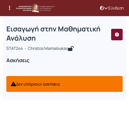
Σύνδεση
Μάθημα : Εισαγωγή στην Μαθηματικ
Κωδικός : STAT244
Εισαγωγή στην Μαθηματική
Ανάλυση
STAT244 - Christos Mamaloukas
Ασκήσεις
Δεν υπάρχουν ασκήσεις