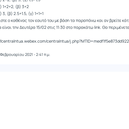
) 1+2+2, (β) 3+2
 3, (β) 2.5+1.5, (γ) 1+1+1
στε ο καθένας τον εαυτό του με βάση τα παραπάνω και αν βρείτε κάτ
είναι την Δευτέρα 15/02 στις 11:30 στο παρακάτω link. Θα περιμένετ
ps://centralntua.webex.com/centralntua/j.php?MTID=medf1f5e873dd9
 Φεβρουαρίου 2021 - 2:41 π.μ.