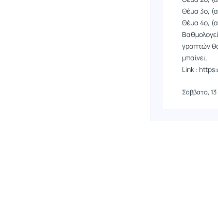
Θέμα 3ο, (α
Θέμα 4ο, (α)
Βαθμολογεί
γραπτών θα 
μπαίνει.
Link : htt
Σάββατο, 13