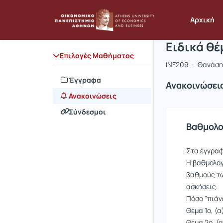
Μάθημα : Ε
Κωδικός : 
Αρχική Σελίδα
Αρχική
Ειδικά θέ
Επιλογές Μαθήματος
INF209 - Θανάση
Έγγραφα
Ανακοινώσει
Ανακοινώσεις
Σύνδεσμοι
Βαθμολο
Στα έγγραφ
Η βαθμολογί
βαθμούς των
ασκήσεις.
Πόσο "πιάν
Θέμα 1ο, (α)
Θέμα 2ο, (α)