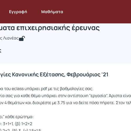
ιδικά θέματα επιχειρησιακής έρευνας
INF209
Ειδικά θέματα επιχειρησιακής έρευνας
Ανακοινώσεις
Ανακ
Εγγραφή
Μαθήματα
ματα επιχειρησιακής έρευνας
ς Λιανέας
ς
γίες Κανονικής Εξέτασης, Φεβρουάριος '21
α του eclass υπάρχει pdf με τις βαθμολογίες σας.
α σας για καθε θέμα υπάρχει στην αντίστοιχη "εργασία". Άριστα είνα
 4 θεμάτων και διαιρέστε με 3.75 για να δείτε πόσο πήρατε. Στον τε
ει" κάθε ερώτημα:
: 3+1+1, (β) 1+2+2
 2+2, (β) 3, (γ) 1,5+1,5