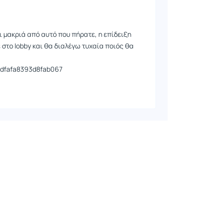
ι μακριά από αυτό που πήρατε, η επίδειξη
ε στο lobby και θα διαλέγω τυχαία ποιός θα
22dfafa8393d8fab067