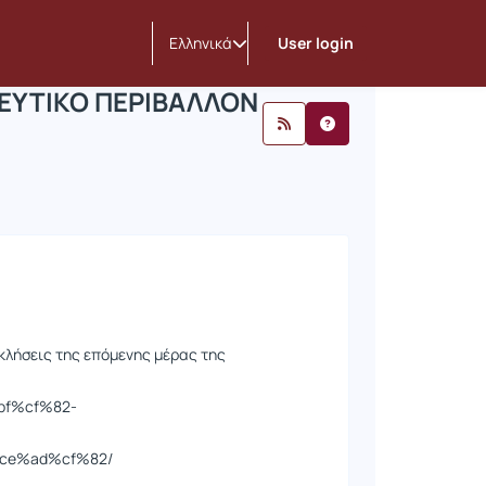
ΠΡΑΓΜΑΤΕΥΤΙΚΟ ΠΕΡΙΒΑΛΛΟΝ
nnouncements
Announcements
Ελληνικά
User login
ΕΥΤΙΚΟ ΠΕΡΙΒΑΛΛΟΝ
κλήσεις της επόμενης μέρας της
bf%cf%82-
ce%ad%cf%82/