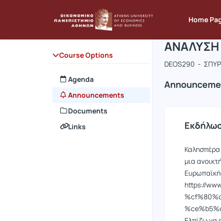
Course : 
Course co
Αρχική Σελίδα
Home Pa
ΑΝΑΛΥΣΗ 
Course Options
DEOS290 - ΣΠΥ
Agenda
Announceme
Announcements
Documents
Εκδήλωση
Links
Καλησπέρα
μια ανοικτ
Ευρωπαϊκή
https://w
%cf%80%c
%ce%b5%
Ελπίζω να 