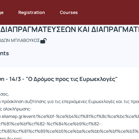
ΑΝΑΛΥΣΗ ΔΙΑΠΡΑΓΜΑΤΕΥΣΕΩΝ ΚΑΙ ΔΙΑ
de : DEOS290
ΑΝΑΛΥΣΗ ΔΙΑΠΡΑΓΜΑΤΕΥΣΕΩΝ ΚΑΙ ΔΙΑΠΡΑΓΜΑΤΕΥΤΙΚΟ ΠΕ...
A
ge
Registration
Courses
ΔΙΑΠΡΑΓΜΑΤΕΥΣΕΩΝ ΚΑΙ ΔΙΑΠΡΑΓΜΑΤ
ΡΙΔΩΝ ΜΠΛΑΒΟΥΚΟΣ
nts
 - 14/3 - "Ο Δρόμος προς τις Ευρωεκλογές"
 σας,
ή πρόσκληση συζήτησης για τις επερχόμενες Ευρωεκλογές και τις προ
ς ολοκλήρωσης:
ww.eliamep.gr/event/%ce%bf-%ce%b4%cf%81%cf%8c%ce%bc%ce%
f%81%ce%bf%cf%82-%cf%84%ce%b9%cf%82-
cf%85%cf%81%cf%89%ce%b5%ce%ba%ce%bb%ce%bf%ce%b3%
σας δω εκεί