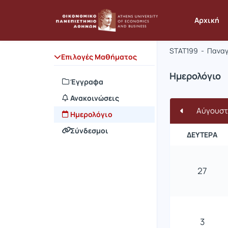
Μάθημα : 
Κωδικός :
Αρχική
Προχωρημ
STAT199 - Πανα
Επιλογές Μαθήματος
Ημερολόγιο
Έγγραφα
Ανακοινώσεις
Αύγουστ
Ημερολόγιο
Σύνδεσμοι
ΔΕΥΤΈΡΑ
27
3