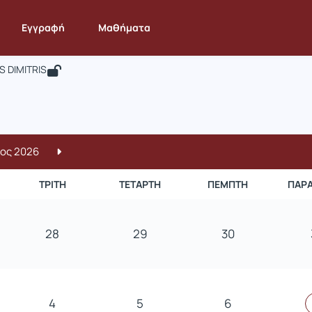
ΜΑΘΗΜΑΤΙΚΟΣ ΛΟΓΙΣΜΟΣ Ι
 STAT100
Εγγραφή
Μαθήματα
ΙΚΟΣ ΛΟΓΙΣΜΟΣ Ι
S DIMITRIS
ος 2026
ΤΡΊΤΗ
ΤΕΤΆΡΤΗ
ΠΈΜΠΤΗ
ΠΑΡ
28
29
30
4
5
6