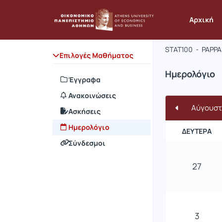
Μάθημα : 
Κωδικός :
Αρχική
ΜΑΘΗΜΑΤ
STAT100 - PAPPA
Επιλογές Μαθήματος
Ημερολόγιο
Έγγραφα
Ανακοινώσεις
Αύγουστ
Ασκήσεις
Ημερολόγιο
ΔΕΥΤΈΡΑ
Σύνδεσμοι
27
3