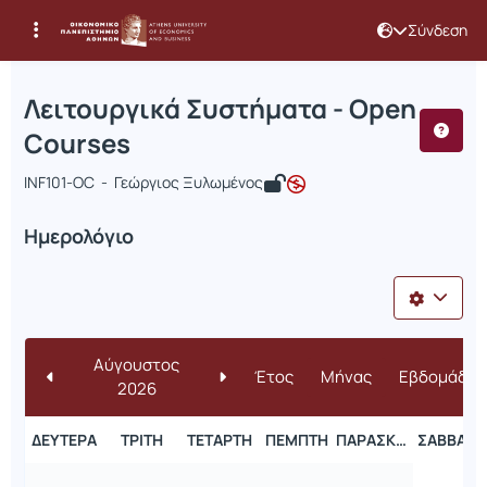
Σύνδεση
Μάθημα : Λειτουργικά Συστήματα - O
Κωδικός : INF362
Λειτουργικά Συστήματα - Open
Courses
INF101-OC - Γεώργιος Ξυλωμένος
Ημερολόγιο
Αύγουστος
Έτος
Μήνας
Εβδομάδα
2026
ΔΕΥΤΈΡΑ
ΤΡΊΤΗ
ΤΕΤΆΡΤΗ
ΠΈΜΠΤΗ
ΠΑΡΑΣΚΕΥΉ
ΣΆΒΒΑΤΟ