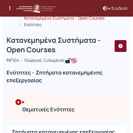
Σύνδεση
Μάθημα : Κατανεμημένα Συστήματα -
Κωδικός : INF375
Αρχική Σελίδα
Κατανεμημένα Συστήματα - Open Courses
Ενότητες
Κατανεμημένα Συστήματα -
Open Courses
INF104 - Γεώργιος Ξυλωμένος
Ενότητες - Ζητήματα κατανεμημένης
επεξεργασίας
Θεματικές Ενότητες
Ζητήματα κατανεμημένης επεξεργασίας