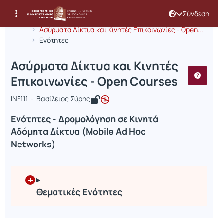
Σύνδεση
Μάθημα : Ασύρματα Δίκτυα και Κινητ
Κωδικός : INF368
Αρχική Σελίδα
Ασύρματα Δίκτυα και Κινητές Επικοινωνίες - Open...
Ενότητες
Ασύρματα Δίκτυα και Κινητές
Επικοινωνίες - Open Courses
INF111 - Βασίλειος Σύρης
Ενότητες - Δρομολόγηση σε Κινητά
Αδόμητα Δίκτυα (Mobile Ad Hoc
Networks)
Θεματικές Ενότητες