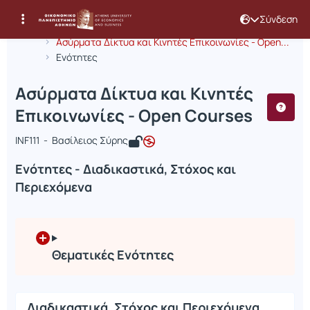
Σύνδεση
Μάθημα : Ασύρματα Δίκτυα και Κινητ
Κωδικός : INF368
Αρχική Σελίδα
Ασύρματα Δίκτυα και Κινητές Επικοινωνίες - Open...
Ενότητες
Ασύρματα Δίκτυα και Κινητές
Επικοινωνίες - Open Courses
INF111 - Βασίλειος Σύρης
Ενότητες - Διαδικαστικά, Στόχος και
Περιεχόμενα
Θεματικές Ενότητες
Διαδικαστικά, Στόχος και Περιεχόμενα