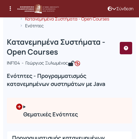
Σύνδεση
Μάθημα : Κατανεμημένα Συστήματα -
Κωδικός : INF375
Αρχική Σελίδα
Κατανεμημένα Συστήματα - Open Courses
Ενότητες
Κατανεμημένα Συστήματα -
Open Courses
INF104 - Γεώργιος Ξυλωμένος
Ενότητες - Προγραμματισμός
κατανεμημένων συστημάτων με Java
Θεματικές Ενότητες
Προγραμματισμός κατανεμημένων