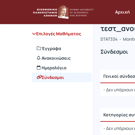
Μάθημα : 
Κωδικός :
Αρχική Σελίδα
Αρχική
τεστ_ανο
Επιλογές Μαθήματος
STAT334 - Monito
Έγγραφα
Σύνδεσμοι
Ανακοινώσεις
Ημερολόγιο
Γενικοί σύνδε
Σύνδεσμοι
- Δεν υπάρχουν 
Κατηγορίες σ
- Δεν υπάρχουν