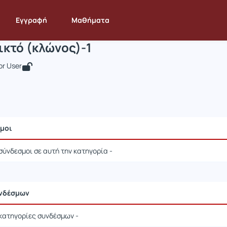
τεστ_ανοικτό (κλώνος)-1
 STAT334
τεστ_ανοικτό (κλώνος)-1
Σύνδεσμοι
Εγγραφή
Μαθήματα
ικτό (κλώνος)-1
r User
σμοι
σύνδεσμοι σε αυτή την κατηγορία -
υνδέσμων
 κατηγορίες συνδέσμων -