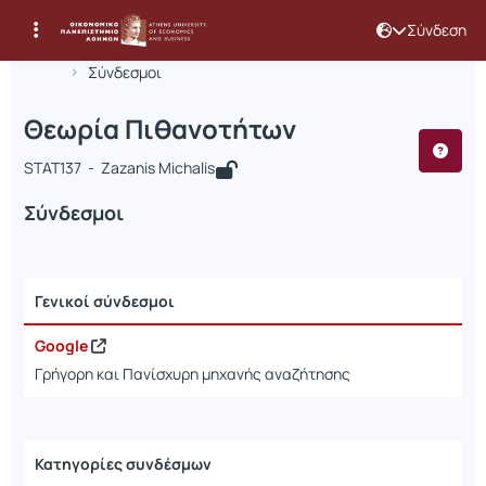
Σύνδεση
Μάθημα : Θεωρία Πιθανοτήτων
Κωδικός : STAT137
Αρχική Σελίδα
Θεωρία Πιθανοτήτων
Σύνδεσμοι
Θεωρία Πιθανοτήτων
STAT137 - Zazanis Michalis
Σύνδεσμοι
Γενικοί σύνδεσμοι
Google
Γρήγορη και Πανίσχυρη μηχανής αναζήτησης
Κατηγορίες συνδέσμων