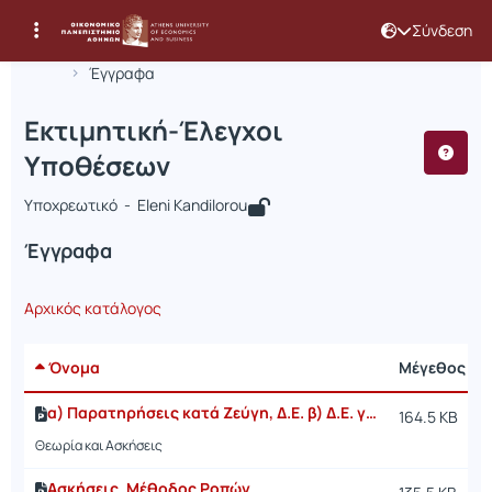
Σύνδεση
Μάθημα : Εκτιμητική-Έλεγχοι Υποθέ
Κωδικός : STAT240
Αρχική Σελίδα
Εκτιμητική-Έλεγχοι Υποθέσεων
Έγγραφα
Εκτιμητική-Έλεγχοι
Υποθέσεων
Υποχρεωτικό - Eleni Kandilorou
Έγγραφα
Αρχικός κατάλογος
Όνομα
Μέγεθος
α) Παρατηρήσεις κατά Ζεύγη, Δ.Ε. β) Δ.Ε. γιαΔιακυμάνσεις
164.5 KB
Θεωρία και Ασκήσεις
Ασκήσεις, Μέθοδος Ροπών