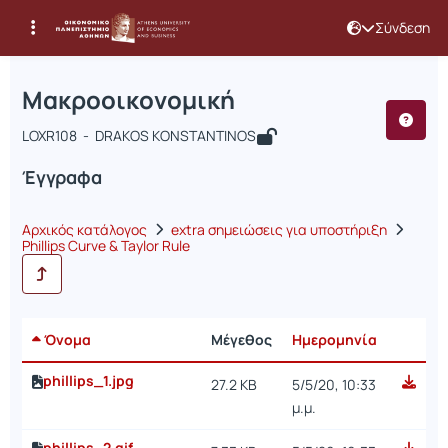
Σύνδεση
Μάθημα : Μακροοικονομική
Κωδικός : LOXR108
Αρχική Σελίδα
Μακροοικονομική
Έγγραφα
Μακροοικονομική
LOXR108 - DRAKOS KONSTANTINOS
Έγγραφα
Αρχικός κατάλογος
extra σημειώσεις για υποστήριξη
Phillips Curve & Taylor Rule
Όνομα
Μέγεθος
Ημερομηνία
phillips_1.jpg
27.2 KB
5/5/20, 10:33
μ.μ.
phillips_2.gif