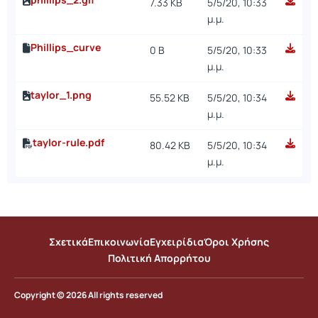
7.33 KB
5/5/20, 10:33
μ.μ.
Phillips_curve
0 B
5/5/20, 10:33
μ.μ.
taylor_1.png
55.52 KB
5/5/20, 10:34
μ.μ.
taylor-rule.pdf
80.42 KB
5/5/20, 10:34
μ.μ.
Σχετικά
Επικοινωνία
Εγχειρίδια
Όροι Χρήσης
Πολιτική Απορρήτου
Copyright © 2026 All rights reserved