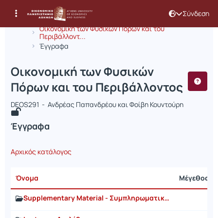
Σύνδεση
Μάθημα : Οικονομική των Φυσικών Π
Κωδικός : DEOS291
Αρχική Σελίδα
Οικονομική των Φυσικών Πόρων και του
Περιβάλλοντ...
Έγγραφα
Οικονομική των Φυσικών
Πόρων και του Περιβάλλοντος
DEOS291 - Ανδρέας Παπανδρέου και Φοίβη Κουντούρη
Έγγραφα
Αρχικός κατάλογος
Όνομα
Μέγεθος
Supplementary Material - Συμπληρωματικο Υλικο