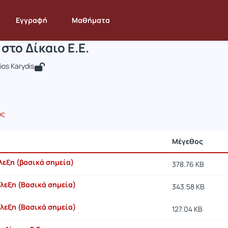
ισαγωγή στο Δίκαιο Ε.Ε.
 DEOS219
Εισαγωγή στο Δίκαιο Ε.Ε.
Έγγραφα
Εγγραφή
Μαθήματα
στο Δίκαιο Ε.Ε.
os Karydis
ος
Μέγεθος
άλεξη (βασικά σημεία)
378.76 KB
άλεξη (Βασικά σημεία)
343.58 KB
άλεξη (Βασικά σημεία)
127.04 KB