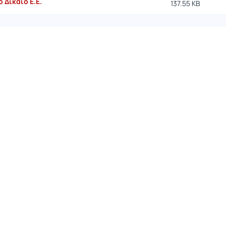
 Δίκαιο Ε.Ε.
137.55 KB