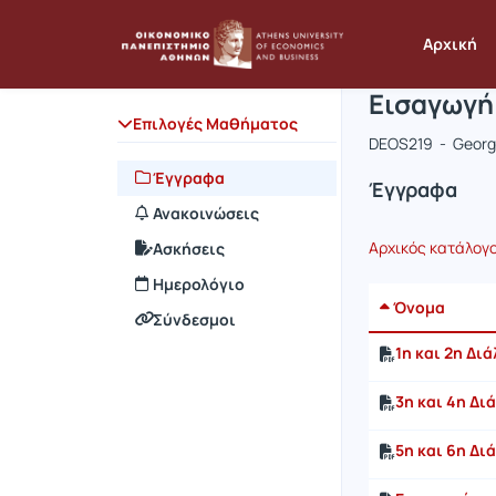
Μάθημα : Ε
Κωδικός :
Αρχική Σελίδα
Αρχική
Εισαγωγή 
Επιλογές Μαθήματος
DEOS219 - Georgi
Έγγραφα
Έγγραφα
Ανακοινώσεις
Αρχικός κατάλογ
Ασκήσεις
Ημερολόγιο
Όνομα
Σύνδεσμοι
1η και 2η Δι
3η και 4η Δι
5η και 6η Δι