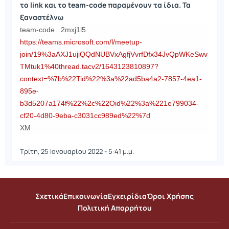
το link και το team-code παραμένουν τα ίδια. Τα
ξαναστέλνω
team-code 2mxj1l5
https://teams.microsoft.com/l/meetup-
join/19%3aAXJ1ujiQQdNUBVxAgfjVvrfDfx34JvQpWKeSwv
TMtuk1%40thread.tacv2/1643123810897?
context=%7b%22Tid%22%3a%22ad5ba4a2-7857-4ea1-
895e-
b3d5207a174f%22%2c%22Oid%22%3a%221e799034-
cf20-4d80-9eba-c3031cc989ed%22%7d
XM
Τρίτη, 25 Ιανουαρίου 2022 - 5:41 μ.μ.
Σχετικά
Επικοινωνία
Εγχειρίδια
Όροι Χρήσης
Πολιτική Απορρήτου