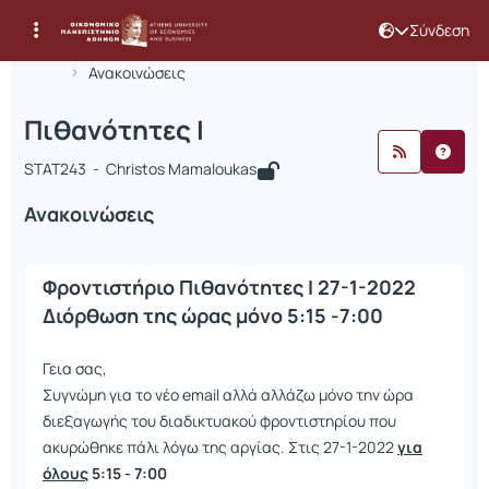
Σύνδεση
Μάθημα : Πιθανότητες Ι
Κωδικός : STAT243
Αρχική Σελίδα
Πιθανότητες Ι
Ανακοινώσεις
Ανακοινώσεις
Πιθανότητες Ι
STAT243 - Christos Mamaloukas
Ανακοινώσεις
Φροντιστήριο Πιθανότητες Ι 27-1-2022
Διόρθωση της ώρας μόνο 5:15 -7:00
Γεια σας,
Συγνώμη για το νέο email αλλά αλλάζω μόνο την ώρα
διεξαγωγής του διαδικτυακού φροντιστηρίου που
ακυρώθηκε πάλι λόγω της αργίας. Στις 27-1-2022
για
όλους
5:15 - 7:00