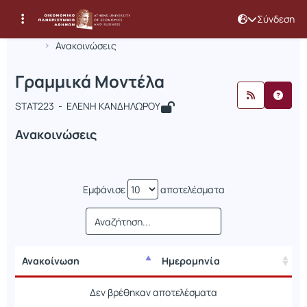
Σύνδεση
Μάθημα : Γραμμικά Μοντέλα
Κωδικός : STAT223
Αρχική Σελίδα
Γραμμικά Μοντέλα
Ανακοινώσεις
Γραμμικά Μοντέλα
STAT223 - ΕΛΕΝΗ ΚΑΝΔΗΛΩΡΟΥ
Ανακοινώσεις
Εμφάνισε
αποτελέσματα
Ανακοίνωση
Ημερομηνία
Ανακοίνωση
Ημερομηνία
Δεν βρέθηκαν αποτελέσματα