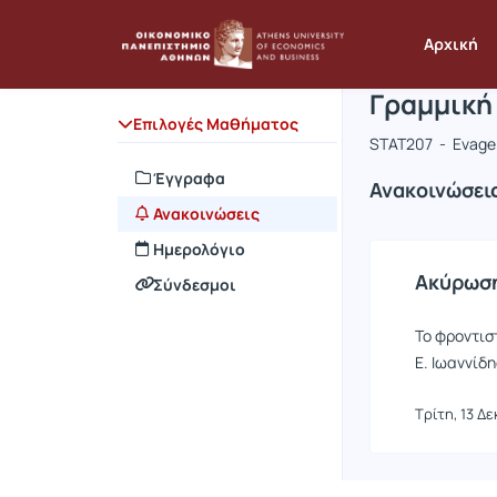
Μάθημα : Γ
Κωδικός :
Αρχική Σελίδα
Αρχική
Γραμμική 
Επιλογές Μαθήματος
STAT207 - Evagel
Έγγραφα
Ανακοινώσει
Ανακοινώσεις
Ημερολόγιο
Ακύρωση
Σύνδεσμοι
Το φροντισ
Ε. Ιωαννίδ
Τρίτη, 13 Δε