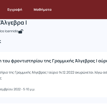
ραμμική Άλγεβρα Ι
 STAT207
Γραμμική Άλγεβρα Ι
Ανακοινώσεις
Ανακοινώσεις
Εγγραφή
Μαθήματα
Άλγεβρα Ι
os Ioannidis
ς
 του φροντιστηρίου της Γραμμικής Άλγεβρας Ι αύρι
τήριο της Γραμμικής Άλγεβρας Ι αύριο 14.12.2022 ακυρώνεται λόγω α
ης
κεμβρίου 2022 - 5:10 μ.μ.