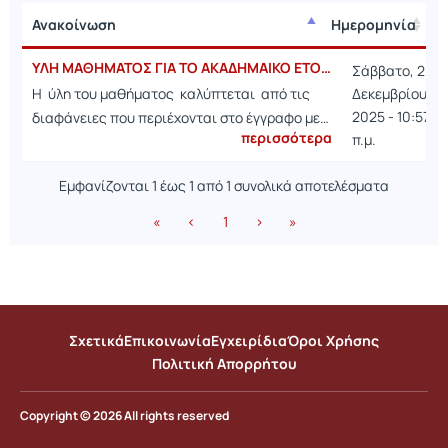
Ανακοίνωση
Ημερομηνία
Ανακοίνωση
Ημερομηνία
ΥΛΗ ΜΑΘΗΜΑΤΟΣ ΓΙΑ ΤΟ ΑΚΑΔΗΜΑΙΚΟ ΕΤΟΣ 2025-26.
Σάββατο, 20
Η ύλη του μαθήματος καλύπτεται από τις
Δεκεμβρίου
2025 - 10:57
διαφάνειες που περιέχονται στο έγγραφο με…
περισσότερα
π.μ.
Εμφανίζονται 1 έως 1 από 1 συνολικά αποτελέσματα
«
‹
1
›
»
Σχετικά
Επικοινωνία
Εγχειρίδια
Όροι Χρήσης
Πολιτική Απορρήτου
Copyright © 2026 All rights reserved