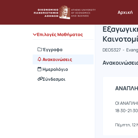
Μάθημα : 
Κωδικός :
Αρχική Σελίδα
Αρχική
Εξαγωγικ
Επιλογές Μαθήματος
Καινοτομ
Έγγραφα
DEOS327 - Evange
Ανακοινώσεις
Ανακοινώσει
Ημερολόγιο
Σύνδεσμοι
ΑΝΑΠΛΗ
ΟΙ ΑΝΑΠΛΗ
18:30-21:30
Πέμπτη, 12 