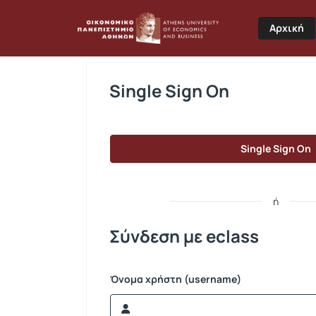
Σύνδεση
Αρχική
Single Sign On
Single Sign On
ή
Σύνδεση με eclass
Όνομα χρήστη (username)