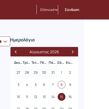
Ελληνικά
Σύνδεση
Ημερολόγιο
Αύγουστος 2026
Δευτέρα
Τρίτη
Τετάρτη
Πέμπτη
Παρασκευή
Σάββατο
Κυριακή
27
28
29
30
31
1
2
3
4
5
6
7
8
9
10
11
12
13
14
15
16
17
18
19
20
21
22
23