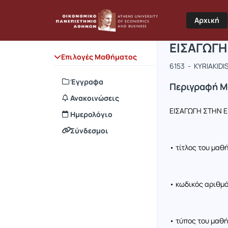
Μάθημα : 
Κωδικός :
Αρχική Σελίδα
Αρχική
ΕΙΣΑΓΩΓΗ
Επιλογές Μαθήματος
6153 - KYRIAKID
Έγγραφα
Περιγραφή 
Ανακοινώσεις
ΕΙΣΑΓΩΓΗ ΣΤΗΝ Ε
Ημερολόγιο
Σύνδεσμοι
• τίτλος του μαθ
• κωδικός αριθμό
• τύπος του μαθή