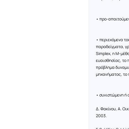
• προ-απαιτούμε
• περιεχόμενα το
παραδείγματα, γρ
Simplex
, η Μ-μέθ
ευαισθησίας, το
πρόβλημα δυναμι
μηχανήματος, το
• συνιστώμενη ή 
Δ. Φακίνου, Α. Ο
2003.