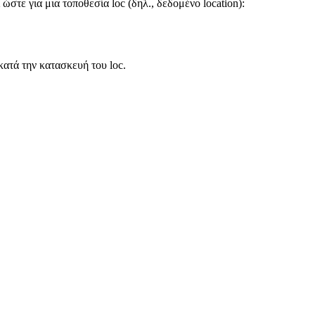
 ώστε για μια τοποθεσία loc (δηλ., δεδομένο location):
 κατά την κατασκευή του loc.