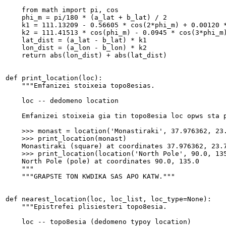
    from math import pi, cos
    phi_m = pi/180 * (a_lat + b_lat) / 2
    k1 = 111.13209 - 0.56605 * cos(2*phi_m) + 0.00120 
    k2 = 111.41513 * cos(phi_m) - 0.0945 * cos(3*phi_m
    lat_dist = (a_lat - b_lat) * k1
    lon_dist = (a_lon - b_lon) * k2
    return abs(lon_dist) + abs(lat_dist)
def print_location(loc):
    """Emfanizei stoixeia topo8esias.
    loc -- dedomeno location
    Emfanizei stoixeia gia tin topo8esia loc opws sta 
    >>> monast = location('Monastiraki', 37.976362, 23
    >>> print_location(monast)
    Monastiraki (square) at coordinates 37.976362, 23.
    >>> print_location(location('North Pole', 90.0, 13
    North Pole (pole) at coordinates 90.0, 135.0
    """
    """GRAPSTE TON KWDIKA SAS APO KATW."""
def nearest_location(loc, loc_list, loc_type=None):
    """Epistrefei plisiesteri topo8esia.
    loc -- topo8esia (dedomeno typoy location)