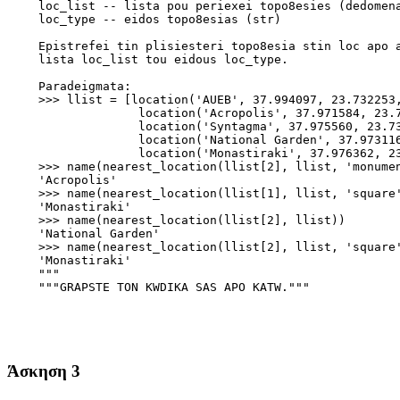
    loc_list -- lista pou periexei topo8esies (dedomen
    loc_type -- eidos topo8esias (str)
    Epistrefei tin plisiesteri topo8esia stin loc apo 
    lista loc_list tou eidous loc_type.
    Paradeigmata:
    >>> llist = [location('AUEB', 37.994097, 23.732253
                  location('Acropolis', 37.971584, 23.
                  location('Syntagma', 37.975560, 23.7
                  location('National Garden', 37.97311
                  location('Monastiraki', 37.976362, 2
    >>> name(nearest_location(llist[2], llist, 'monume
    'Acropolis'
    >>> name(nearest_location(llist[1], llist, 'square
    'Monastiraki'
    >>> name(nearest_location(llist[2], llist))
    'National Garden'
    >>> name(nearest_location(llist[2], llist, 'square
    'Monastiraki'
    """
    """GRAPSTE TON KWDIKA SAS APO KATW."""
Άσκηση 3