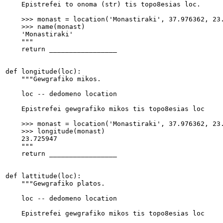
    Epistrefei to onoma (str) tis topo8esias loc.
    >>> monast = location('Monastiraki', 37.976362, 23
    >>> name(monast)
    'Monastiraki'
    """
    return _________________
def longitude(loc):
    """Gewgrafiko mikos.
    loc -- dedomeno location
    Epistrefei gewgrafiko mikos tis topo8esias loc
    >>> monast = location('Monastiraki', 37.976362, 23
    >>> longitude(monast)
    23.725947
    """
    return _________________
def lattitude(loc):
    """Gewgrafiko platos.
    loc -- dedomeno location
    Epistrefei gewgrafiko mikos tis topo8esias loc