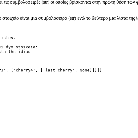
ι τις συμβολοσειρές (str) οι οποίες βρίσκονται στην πρώτη θέση των
 στοιχείο είναι μια συμβολοσειρά (str) ενώ το δεύτερο μια λίστα της 
listes.
ei dyo stoixeia: 
sta ths idias 
y3', ['cherry4', ['last cherry', None]]]]]