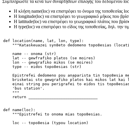
Συμπληρώστε τα κενά των
συναρτήσεων επιλογής
του δεδομένου locat
H κλήση name(loc) να επιστρέφει το όνομα της τοποθεσίας loc
Η longitude(loc) να επιστρέφει το γεωγραφικό μήκος που βρίσκ
Η lattitude(loc) να επιστρέφει το γεωγραφικό πλάτος που βρίσκ
Η type(loc) να επιστρέφει το είδος της τοποθεσίας, δηλ. την 
def location(name, lat, lon, type):
    """Kataskeuazei syn8eto dedomeno topo8esias (locat
    name -- onoma (str)
    lat -- gewfrafiko platos (se moires)
    lon -- gewgrafiko mikos (se moires)
    type -- eidos topo8esias (str)
    Epistrefei dedomeno pou anaparista tin topo8esia m
    brisketai sto gewgrafiko platos kai mikos lat kai 
    einai string pou perigrafei to eidos tis topo8esia
    'bus station'.
    """
    return ______________________________
def name(loc):
    """Epistrefei to onoma mias topo8esias.
    loc -- topo8esia (typou location)