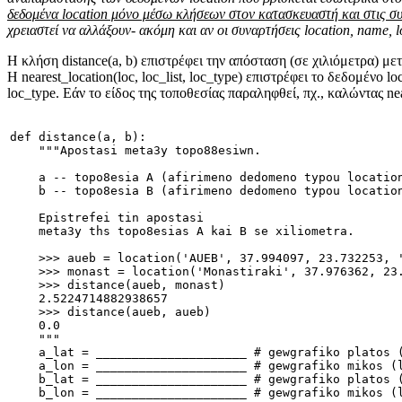
δεδομένα location μόνο μέσω κλήσεων στον κατασκευαστή και στις σ
χρειαστεί να αλλάξουν- ακόμη και αν οι συναρτήσεις location, name, l
Η κλήση distance(a, b) επιστρέφει την απόσταση (σε χιλιόμετρα) μετ
Η nearest_location(loc, loc_list, loc_type) επιστρέφει το δεδομένο 
loc_type. Εάν το είδος της τοποθεσίας παραληφθεί, πχ., καλώντας near
def distance(a, b):
    """Apostasi meta3y topo88esiwn.
    a -- topo8esia A (afirimeno dedomeno typou locatio
    b -- topo8esia B (afirimeno dedomeno typou locatio
    Epistrefei tin apostasi
    meta3y ths topo8esias A kai B se xiliometra.
    >>> aueb = location('AUEB', 37.994097, 23.732253, 
    >>> monast = location('Monastiraki', 37.976362, 23
    >>> distance(aueb, monast)
    2.5224714882938657
    >>> distance(aueb, aueb)
    0.0
    """
    a_lat = _____________________ # gewgrafiko platos 
    a_lon = _____________________ # gewgrafiko mikos (
    b_lat = _____________________ # gewgrafiko platos 
    b_lon = _____________________ # gewgrafiko mikos (