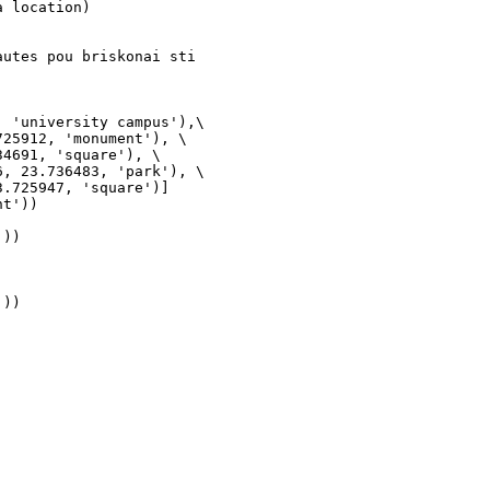
a location)
autes pou briskonai sti
, 'university campus'),\
725912, 'monument'), \
34691, 'square'), \
6, 23.736483, 'park'), \
3.725947, 'square')]
nt'))
'))
'))