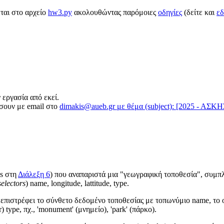
ται στο αρχείo
hw3.py
ακολουθώντας παρόμοιες
οδηγίες
(δείτε και
ε
 εργασία από εκεί.
ώσουν με email στο
dimakis@aueb.gr με θέμα (subject): [2025 - ΑΣΚΗΣ
os στη
Διάλεξη 6
) που αναπαριστά μια "γεωγραφική τοποθεσία", συμπ
selectors
) name, longitude, lattitude, type.
α επιστρέφει το σύνθετο δεδομένο τοποθεσίας με τοπωνύμιο name, το ο
) type, πχ., 'monument' (μνημείο), 'park' (πάρκο).