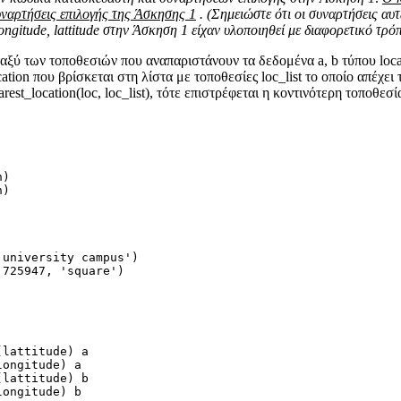
υναρτήσεις επιλογής της Άσκησης 1
. (Σημειώστε ότι οι συναρτήσεις αυ
ongitude, lattitude στην Άσκηση 1 είχαν υλοποιηθεί με διαφορετικό τρόπ
αξύ των τοποθεσιών που αναπαριστάνουν τα δεδομένα a, b τύπου locatio
location που βρίσκεται στη λίστα με τοποθεσίες loc_list το οποίο απέχε
est_location(loc, loc_list), τότε επιστρέφεται η κοντινότερη τοποθεσί
n)
n)
'university campus')
.725947, 'square')
(lattitude) a
longitude) a
(lattitude) b
longitude) b