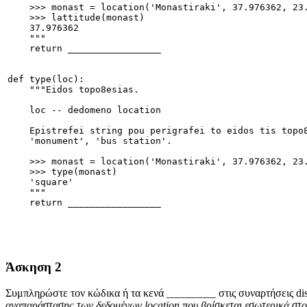
    >>> monast = location('Monastiraki', 37.976362, 23
    >>> lattitude(monast)
    37.976362
    """
    return _________________
def type(loc):
    """Eidos topo8esias.
    loc -- dedomeno location
    Epistrefei string pou perigrafei to eidos tis topo
    'monument', 'bus station'.
    >>> monast = location('Monastiraki', 37.976362, 23
    >>> type(monast)
    'square'
    """
    return _________________
Άσκηση 2
Συμπληρώστε τον κώδικα ή τα κενά _________ στις συναρτήσεις dista
αναπαράστασης των δεδομένων location που βρίσκεται εσωτερικά στ