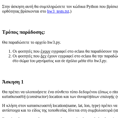
Στην άσκηση αυτή θα συμπληρώσετε τον κώδικα Python που βρίσκε
ορθότητας βρίσκονται στο
hw3_tests.txt
.)
Τρόπος παράδοσης:
Θα παραδώσετε το αρχείο hw3.py.
Οι φοιτητές που
έχουν
εγγραφεί στο eclass θα παραδόσουν την
Οι φοιτητές που
δεν
έχουν εγγραφεί στο eclass θα την παραδ
στο σώμα του μηνύματος και σε σχόλιο μέσα στο hw3.py
.
Άσκηση 1
Θα πρέπει να υλοποιήσετε ένα σύνθετο τύπο δεδομένου (όπως ο rit
κατασκευαστή
(
constructor
) location και των
συναρτήσεων επιλογής
(
Η κλήση στον κατασκευαστή location(name, lat, lon, type) πρέπει ν
αντίστοιχα και το είδος της τοποθεσίας δίνεται στη συμβολοσειρά (str