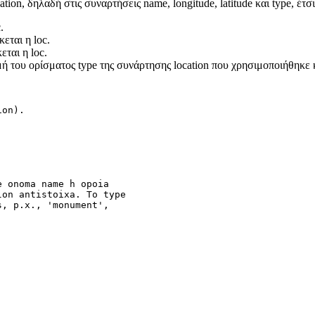
ion, δηλαδή στις συναρτήσεις name, longitude, latitude και type, έτσι
.
εται η loc.
εται η loc.
τιμή του ορίσματος type της συνάρτησης location που χρησιμοποιήθηκε
ion).
e onoma name h opoia
lon antistoixa. To type
s, p.x., 'monument',