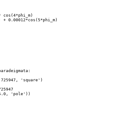
* cos(4*phi_m)
) + 0.00012*cos(5*phi_m)
paradeigmata:
.725947, 'square')
725947
5.0, 'pole'))