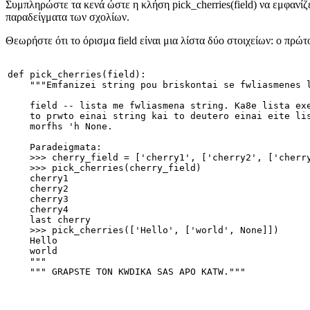
Συμπληρώστε τα κενά ώστε η κλήση pick_cherries(field) να εμφανίζε
παραδείγματα των σχολίων.
Θεωρήστε ότι το όρισμα field είναι μια λίστα δύο στοιχείων: ο πρώτο
def pick_cherries(field):
    """Emfanizei string pou briskontai se fwliasmenes 
    field -- lista me fwliasmena string. Ka8e lista ex
    to prwto einai string kai to deutero einai eite li
    morfhs 'h None.
    Paradeigmata:
    >>> cherry_field = ['cherry1', ['cherry2', ['cherr
    >>> pick_cherries(cherry_field)
    cherry1
    cherry2
    cherry3
    cherry4
    last cherry
    >>> pick_cherries(['Hello', ['world', None]])
    Hello
    world
    """
    """ GRAPSTE TON KWDIKA SAS APO KATW."""