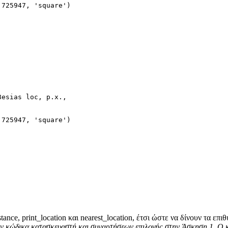
.725947, 'square')
8esias loc, p.x.,
.725947, 'square')
nce, print_location και nearest_location, έτσι ώστε να δίνουν τα επ
ον κώδικα κατασκευαστή και συναρτήσεων επιλογής στην Άσκηση 1
.
Ο κ