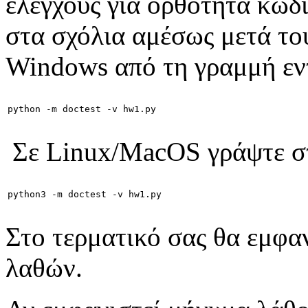
ελέγχους για ορθότητα κώδι
στα σχόλια αμέσως μετά το
Windows από τη γραμμή εν
python -m doctest -v hw1.py
Σε Linux/MacOS γράψτε στο
python3 -m doctest -v hw1.py
Στο τερματικό σας θα εμφα
λαθών.