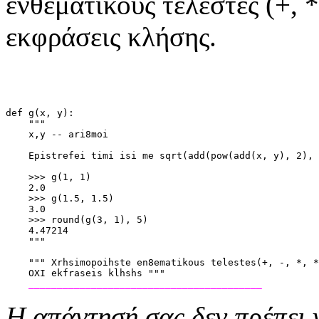
ενθεματικούς τελεστές (+, *,
εκφράσεις κλήσης.
def g(x, y):
    """
    x,y -- ari8moi
    Epistrefei timi isi me sqrt(add(pow(add(x, y), 2), 
    >>> g(1, 1)
    2.0
    >>> g(1.5, 1.5)
    3.0
    >>> round(g(3, 1), 5)
    4.47214
    """
    """ Xrhsimopoihste en8ematikous telestes(+, -, *, *
    OXI ekfraseis klhshs """
_________________________________________
Η απάντησή σας δεν πρέπει 