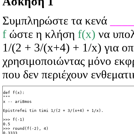
Άσκηση 1
Συμπληρώστε τα κενά
____
f
ώστε η κλήση
f(x)
να υπολ
1/(2 + 3/(x+4) + 1/x) για 
χρησιμοποιώντας μόνο εκφρ
που δεν περιέχουν ενθεματικο
def f(x):
""" 
x -- ari8mos
Epistrefei tin timi 1/(2 + 3/(x+4) + 1/x).
>>> f(-1)
0.5
>>> round(f(-2), 4)
0.3333