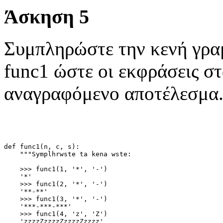
Άσκηση 5
Συμπληρώστε την κενή γρ
func1 ώστε οι εκφράσεις στ
αναγραφόμενο αποτέλεσμα
def func1(n, c, s):
    """Symplhrwste ta kena wste:
    >>> func1(1, '*', '-')
    '*'
    >>> func1(2, '*', '-')
    '**-**'
    >>> func1(3, '*', '-')
    '***-***-***'
    >>> func1(4, 'z', 'Z')
    'zzzzZzzzzZzzzzZzzzz'