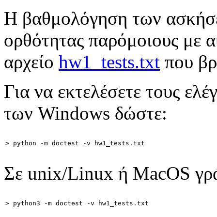
Η βαθμολόγηση των ασκήσε
ορθότητας παρόμοιους με α
αρχείο
hw1_tests.txt
που βρί
Για να εκτελέσετε τους ελ
των Windows δώστε:
> python -m doctest -v hw1_tests.txt
Σε unix/Linux ή MacOS γρά
> python3 -m doctest -v hw1_tests.txt