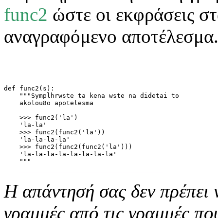
func2
ώστε οι εκφράσεις στ
αναγραφόμενο αποτέλεσμα
def func2(s):
    """Symplhrwste ta kena wste na didetai to
    akolou8o apotelesma
    >>> func2('la')
    'la-la'
    >>> func2(func2('la'))
    'la-la-la-la'
    >>> func2(func2(func2('la')))
    'la-la-la-la-la-la-la-la'
    """
_____________________________________
Η απάντησή σας δεν πρέπει 
γραμμές από τις γραμμές πο