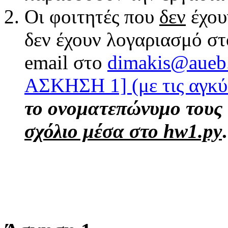
Οι φοιτητές που
δεν
έχουν
δεν έχουν λογαριασμό σ
email στο
dimakis@aueb.g
ΑΣΚΗΣΗ 1] (με τις αγκύ
το ονοματεπώνυμο τους
σχόλιο μέσα στο hw1.py
.