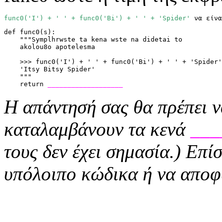
func0('I') + ' ' + func0('Bi') + ' ' + 'Spider'
 να είνα
def func0(s):
    """Symplhrwste ta kena wste na didetai to
    akolou8o apotelesma
    >>> func0('I') + ' ' + func0('Bi') + ' ' + 'Spider'
    'Itsy Bitsy Spider'
    """
    return 
___________________
Η απάντησή σας θα πρέπει ν
καταλαμβάνουν τα κενά
___
τους δεν έχει σημασία.) Επίσ
υπόλοιπο κώδικα ή να αποφύ