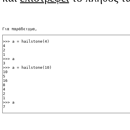
Για παράδειγμα,
>>> a = hailstone(4)
4
2
1
>>> a
3
>>> a = hailstone(10)
10
5
16
8
4
2
1
>>> a
7