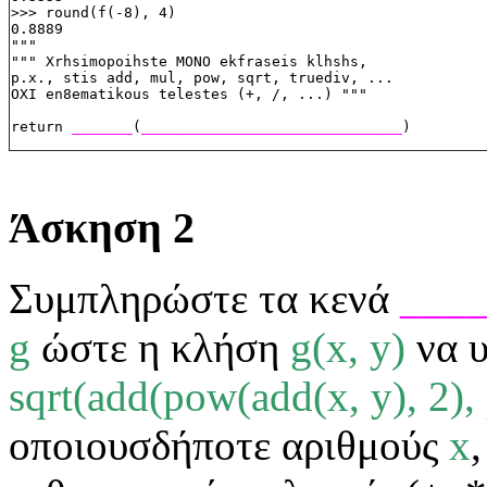
>>> round(f(-8), 4)
0.8889
"""
""" Xrhsimopoihste MONO ekfraseis klhshs,
p.x., stis add, mul, pow, sqrt, truediv, ...
OXI en8ematikous telestes (+, /, ...) """
return 
_______
(
______________________________
)
Άσκηση 2
Συμπληρώστε τα κενά
____
g
ώστε η κλήση
g(x, y)
να υ
sqrt(add(pow(add(x, y), 2),
οποιουσδήποτε αριθμούς
x