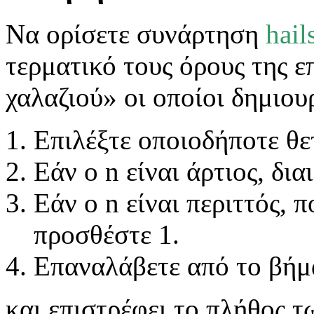
Να ορίσετε συνάρτηση
hail
τερματικό τους όρους της 
χαλαζιού» οι οποίοι δημιου
Επιλέξτε οποιοδήποτε θε
Εάν ο
n
είναι άρτιος, δια
Εάν ο
n
είναι περιττός, 
προσθέστε 1.
Επαναλάβετε από το βήμα
και
επιστρέφει
το πλήθος τ