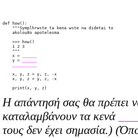
def how():
    """Symplhrwste ta kena wste na didetai to
    akolou8o apotelesma
    >>> how()
    1 2 3
    """
    x = 
______
    y = 
______
__________
    x, y, z = y, z, -x
    x, y, z = y, z, -x
    print(x, y, z)
Η απάντησή σας θα πρέπει ν
καταλαμβάνουν τα κενά
___
τους δεν έχει σημασία.) (Ό