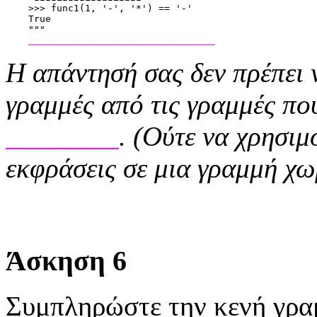
    >>> func1(1, '-', '*') == '-'
    True
    """
_________________________________
Η απάντησή σας δεν πρέπει 
γραμμές από τις γραμμές πο
________
. (Ούτε να χρησιμ
εκφράσεις σε μια γραμμή χωρ
Άσκηση 6
Συμπληρώστε την κενή γρ