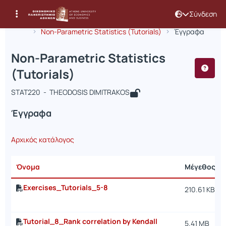
Σύνδεση
Μάθημα : Non-Parametric Statistics (
Κωδικός : STAT220
Αρχική Σελίδα
Non-Parametric Statistics (Tutorials)
Έγγραφα
Non-Parametric Statistics
(Tutorials)
STAT220 - THEODOSIS DIMITRAKOS
Έγγραφα
Αρχικός κατάλογος
Όνομα
Μέγεθος
Exercises_Tutorials_5-8
210.61 KB
Tutorial_8_Rank correlation by Kendall
5.41 MB