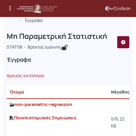
Σύνδεση
Μάθημα : Μη Παραμετρική Στατιστικ
Κωδικός : STAT118
Αρχική Σελίδα
Μη Παραμετρική Στατιστική
Έγγραφα
Μη Παραμετρική Στατιστική
STAT118 - Βρόντος Ιωάννης
Έγγραφα
Αρχικός κατάλογος
Όνομα
Μέγεθος
non-parametric-regression
Πανεπιστημιακές Σημειώσεις
576.22
KB