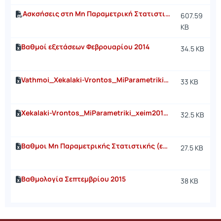
Ασκσήσεις στη Μη Παραμετρική Στατιστική
607.59
KB
Βαθμοί εξετάσεων Φεβρουαρίου 2014
34.5 KB
Vathmoi_Xekalaki-Vrontos_MiParametriki_sept14.xls
33 KB
Xekalaki-Vrontos_MiParametriki_xeim2014-15_mono_arithmos_Mitroou.xls
32.5 KB
Βαθμοι Μη Παραμετρικής Στατιστικής (εμβολιμη εξεταστική Ιουλιος 2015)
27.5 KB
Βαθμολογία Σεπτεμβρίου 2015
38 KB