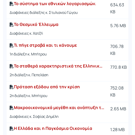
Το σύστημα των εθνικών λογαριασμών.
634.63
KB
Διαφάνειες διάλεξης κ. Στυλιανού Γώγου
Το Θεσμικό Έλλειμμα
5.76 MB
Διαφάνειες κ. Χατζή
Τι πήγε στραβά και τι κάνουμε
706.78
KB
1η διάλεξη κ. Μπήτρου
Τα σταθερά χαρακτηριστικά της Ελληνικής οικονομίας
770.8 KB
2η διάλεξη κ. Πεπελάση
Πρόταση εξόδου από την κρίση
752.08
KB
2η διάλεξη κ. Μπήτρου
Μακροοικονομικά μεγέθη και ανάπτυξη της ελληνικής οικονομίας 1960-2009
2.65 MB
Διαφάνειες κ. Σοφίας Δημέλη
Η Ελλάδα και η Παγκόσμια Οικονομία
1.28 MB