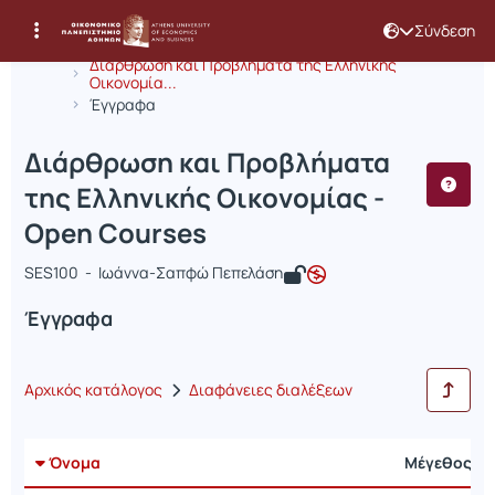
Σύνδεση
Μάθημα : Διάρθρωση και Προβλήματα
Κωδικός : OIK299
Αρχική Σελίδα
Διάρθρωση και Προβλήματα της Ελληνικής
Οικονομία...
Έγγραφα
Διάρθρωση και Προβλήματα
της Ελληνικής Οικονομίας -
Open Courses
SES100 - Ιωάννα-Σαπφώ Πεπελάση
Έγγραφα
Αρχικός κατάλογος
Διαφάνειες διαλέξεων
Όνομα
Μέγεθος