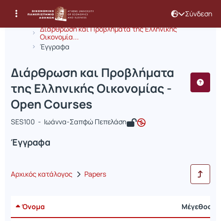
Σύνδεση
Μάθημα : Διάρθρωση και Προβλήματα
Κωδικός : OIK299
Αρχική Σελίδα
Διάρθρωση και Προβλήματα της Ελληνικής
Οικονομία...
Έγγραφα
Διάρθρωση και Προβλήματα
της Ελληνικής Οικονομίας -
Open Courses
SES100 - Ιωάννα-Σαπφώ Πεπελάση
Έγγραφα
Αρχικός κατάλογος
Papers
Όνομα
Μέγεθος