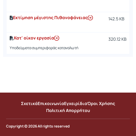
μ
Εκτίμηση μέγιστης Πιθανοφάνειας
142.5 KB
3
μ
Κατ' οίκον εργασία
320.12 KB
3
μ
Υποδείγματα συμπεριφοράς καταναλωτή
Σχετικά
Επικοινωνία
Εγχειρίδια
Όροι Χρήσης
Πολιτική Απορρήτου
Copyright © 2026 All rights reserved