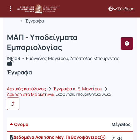
Σύνδεση
Μάθημα : ΜΑΠ - Υποδείγματα Εμπορι
Κωδικός : INF109
Αρχική Σελίδα
ΜΑΠ - Υποδείγματα Εμποριολογίας
Έγγραφα
ΜΑΠ - Υποδείγματα
Εμποριολογίας
INF109 - Ευάγγελος Μαγείρου, Απόστολος Μπουρνέτας
Έγγραφα
Αρχικός κατάλογος
Έγγραφα κ. Ε. Μαγείρου
Άσκηση στο Μάρκετινγκ
Εκφώνηση, Υποβοηθητικό υλικό
Όνομα
Μέγεθος
Η
Δεδομένα Ασκησης Μεγ. Πιθανοφάνειας
21 KB
3